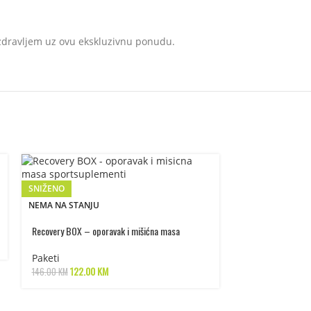
 zdravljem uz ovu ekskluzivnu ponudu.
SNIŽENO
NEMA NA STANJU
Recovery BOX – oporavak i mišićna masa
Paketi
122.00
KM
146.00
KM
SNIŽENO