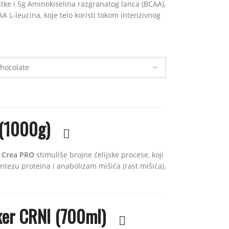
tke i 5g Aminokiselina razgranatog lanca (BCAA),
AA L-leucina, koje telo koristi tokom intenzivnog
(1000g)
 Crea PRO
stimuliše brojne ćelijske procese, koji
ntezu proteina i anabolizam mišića (rast mišića).
ker CRNI (700ml)