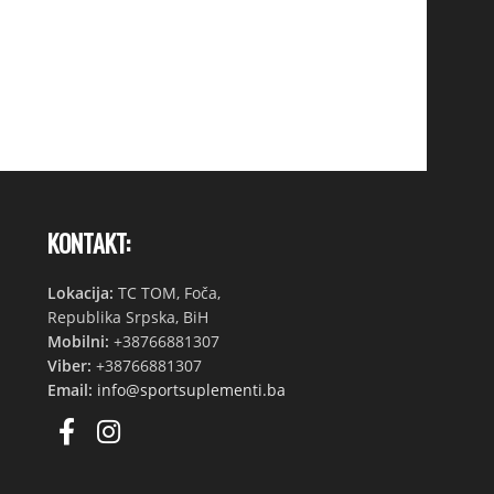
KONTAKT:
Lokacija:
TC TOM, Foča,
Republika Srpska, BiH
Mobilni:
+38766881307
Viber:
+38766881307
Email:
info@sportsuplementi.ba