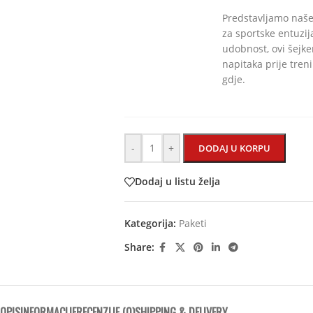
Predstavljamo naše 
za sportske entuzij
udobnost, ovi šejke
napitaka prije treni
gdje.
-
+
DODAJ U KORPU
Dodaj u listu želja
Kategorija:
Paketi
Share:
OPIS
INFORMACIJE
RECENZIJE (0)
SHIPPING & DELIVERY