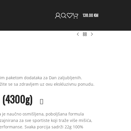
138.00
KM
šim paketom dodataka za Dan zaljubljenih.
ežite se sa zdravljem uz ovu ekskluzivnu ponudu.
 (4300g)
n
je naučno osmišljena, poboljšana formula
ajnirana za sve sportiste koji traže više mišića,
performanse. Svaka porcija sadrži 22g 100%