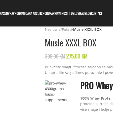
NASLOVNA
PRODAVNICA
NA AKCIJI
ISPORUKA
PRIVATNOST I USLOVI
FAQ
BLOG
KONTAKT
Naslovna
/
Paketi
/
Musle XXXL BOX
Musle XXXL BOX
275.00
KM
308.00
KM
Prihvatite snagu fitnessa zajedno sa na
Unapredite svoje fitnes putovanje i pov
PRO Whey
100% Whey Protei
proteina surutke diz
više snage i bolje 