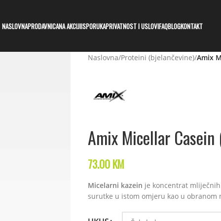
NASLOVNA
PRODAVNICA
NA AKCIJI
ISPORUKA
PRIVATNOST I USLOVI
FAQ
BLOG
KONTAKT
Naslovna
/
Proteini (bjelančevine)
/
Amix Mi
Amix Micellar Casein
73.00
KM
Micelarni kazein
je koncentrat mliječnih 
surutke u istom omjeru kao u obranom m