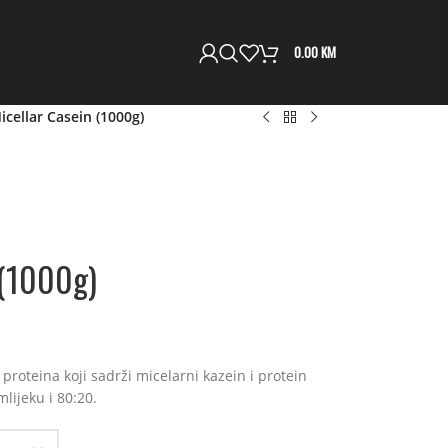
0.00
KM
cellar Casein (1000g)
 (1000g)
proteina koji sadrži micelarni kazein i protein
lijeku i 80:20.