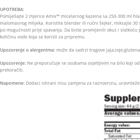
UPOTREBA:
Pomiješajte 2 mjerice Amix™ micelarnog kazeina sa 250-300 ml hla
malomasnog mlijeka. Koristite blender ili ručni šejker, miksajte 30 s
po mogućnosti prije spavanja. Da biste promijenili okus i slatkoću 
količinu vode koja se koristi za pripremu.
Upozorenje o alergenima:
može da sadrzi tragove jaja,soje,glutena,
Upozorenje:
Ne preporučuje se osobama osjetljivim na bilo koji 
prekoračiti.
Napomene:
Dodaci ishrani nisu zamjena za raznovrsnu, uravntežen