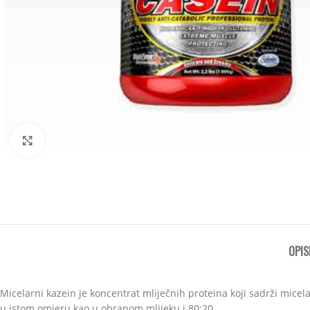
Click to enlarge
OPIS
Micelarni kazein je koncentrat mliječnih proteina koji sadrži micela
u istom omjeru kao u obranom mlijeku i 80:20.