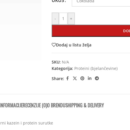
UKUS
-
+
DO
Dodaj u listu želja
SKU:
N/A
Kategorija:
Proteini (bjelančevine)
Share:
INFORMACIJE
RECENZIJE (0)
O BRENDU
SHIPPING & DELIVERY
rni kazein i protein surutke