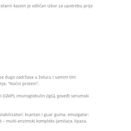
celarni kazein je odličan izbor za upotrebu prije
 da se dugo zadržava u želucu i samim tim
je. “Noćni protein”.
idi (GMP), imunoglobulin (IgG), goveđi serumski
tabilizatori: ksantan i guar guma; emulgator:
® – multi-enzimski kompleks (amilaza, lipaza,