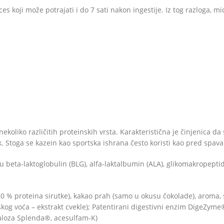
 koji može potrajati i do 7 sati nakon ingestije. Iz tog razloga, mi
od nekoliko različitih proteinskih vrsta. Karakteristična je činjenica
Stoga se kazein kao sportska ishrana često koristi kao pred spavan
 su beta-laktoglobulin (BLG), alfa-laktalbumin (ALA), glikomakropept
0 % proteina sirutke), kakao prah (samo u okusu čokolade), aroma, s
kog voća – ekstrakt cvekle); Patentirani digestivni enzim DigeZyme
kraloza Splenda®, acesulfam-K)