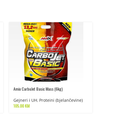
Protein PANCAKE m
Amix CarboJet Basic Mass (6kg)
Proteini (bjel
Gejneri i UH
,
Proteini (bjelančevine)
105.00
KM
piće i ostalo
35.00
KM