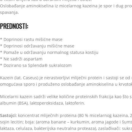
Oslobađanje aminokiselina iz micelarnog kazeina je spor i dug proces
spavanja.
PREDNOSTI:
* Doprinosi rastu mišićne mase
* Doprinosi održavanju mišićne mase
* Pomaže u održavanju normalnog statusa kostiju
* Ne sadrži aspartam
* Dozirano sa Splenda® sukralozom
Kazein (lat. Caseus) je nerastvorljivi mliječni protein i sastoji se 
omogućava sporo i produženo oslobađanje aminokiselina u krvotok. 
Micelarni kazein sadrži velike količine proteinskih frakcija kao što
albumin (BSA), laktoperoksidaza, laktoferin.
Sastojci:
koncentrat mliječnih proteina (80 % micelarnog kazeina, 2
sojin lecitin; boja: (aroma banane – kurkumin, aroma jagode i šums
laktaza, celulaza, bakterijska neutralna proteaza), zaslađivači: su