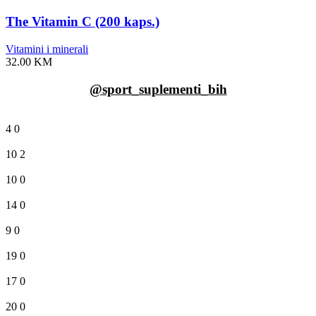
The Vitamin C (200 kaps.)
Vitamini i minerali
32.00
KM
@sport_suplementi_bih
4
0
10
2
10
0
14
0
9
0
19
0
17
0
20
0