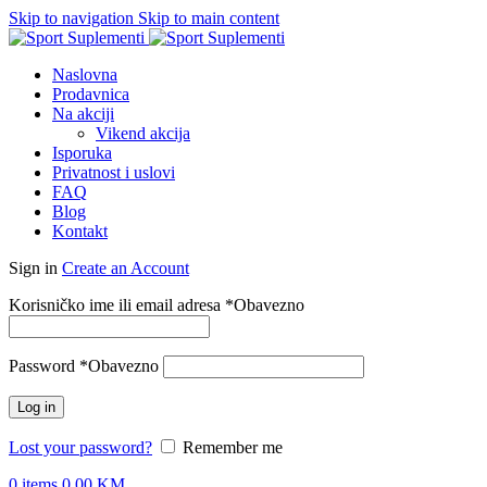
Skip to navigation
Skip to main content
Naslovna
Prodavnica
Na akciji
Vikend akcija
Isporuka
Privatnost i uslovi
FAQ
Blog
Kontakt
Sign in
Create an Account
Korisničko ime ili email adresa
*
Obavezno
Password
*
Obavezno
Log in
Lost your password?
Remember me
0
items
0.00
KM