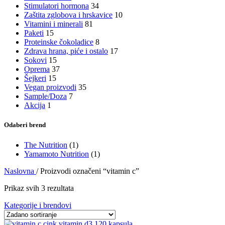
Stimulatori hormona
34
Zaštita zglobova i hrskavice
10
Vitamini i minerali
81
Paketi
15
Proteinske čokoladice
8
Zdrava hrana, piće i ostalo
17
Sokovi
15
Oprema
37
Šejkeri
15
Vegan proizvodi
35
Sample/Doza
7
Akcija
1
Odaberi brend
The Nutrition
(1)
Yamamoto Nutrition
(1)
Naslovna
/
Proizvodi označeni “vitamin c”
Prikaz svih 3 rezultata
Kategorije i brendovi