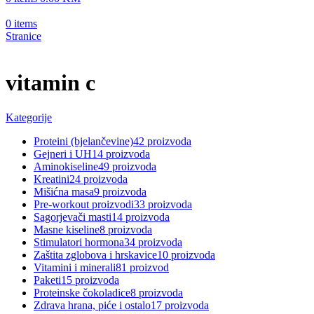
0
items
Stranice
vitamin c
Kategorije
Proteini (bjelančevine)
42 proizvoda
Gejneri i UH
14 proizvoda
Aminokiseline
49 proizvoda
Kreatini
24 proizvoda
Mišićna masa
9 proizvoda
Pre-workout proizvodi
33 proizvoda
Sagorjevači masti
14 proizvoda
Masne kiseline
8 proizvoda
Stimulatori hormona
34 proizvoda
Zaštita zglobova i hrskavice
10 proizvoda
Vitamini i minerali
81 proizvod
Paketi
15 proizvoda
Proteinske čokoladice
8 proizvoda
Zdrava hrana, piće i ostalo
17 proizvoda