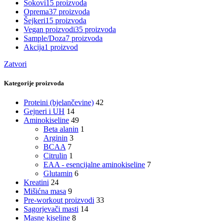
Sokovi
15 proizvoda
Oprema
37 proizvoda
Šejkeri
15 proizvoda
Vegan proizvodi
35 proizvoda
Sample/Doza
7 proizvoda
Akcija
1 proizvod
Zatvori
Kategorije proizvoda
Proteini (bjelančevine)
42
Gejneri i UH
14
Aminokiseline
49
Beta alanin
1
Arginin
3
BCAA
7
Citrulin
1
EAA - esencijalne aminokiseline
7
Glutamin
6
Kreatini
24
Mišićna masa
9
Pre-workout proizvodi
33
Sagorjevači masti
14
Masne kiseline
8