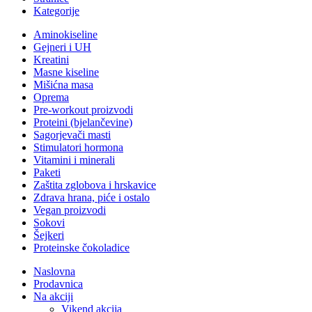
Kategorije
Aminokiseline
Gejneri i UH
Kreatini
Masne kiseline
Mišićna masa
Oprema
Pre-workout proizvodi
Proteini (bjelančevine)
Sagorjevači masti
Stimulatori hormona
Vitamini i minerali
Paketi
Zaštita zglobova i hrskavice
Zdrava hrana, piće i ostalo
Vegan proizvodi
Sokovi
Šejkeri
Proteinske čokoladice
Naslovna
Prodavnica
Na akciji
Vikend akcija