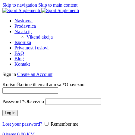
Skip to navigation
Skip to main content
Naslovna
Prodavnica
Na akciji
Vikend akcija
Isporuka
Privatnost i uslovi
FAQ
Blog
Kontakt
Sign in
Create an Account
Korisničko ime ili email adresa
*
Obavezno
Password
*
Obavezno
Log in
Lost your password?
Remember me
0
items
0.00
KM