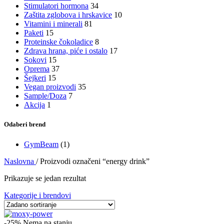
Stimulatori hormona
34
Zaštita zglobova i hrskavice
10
Vitamini i minerali
81
Paketi
15
Proteinske čokoladice
8
Zdrava hrana, piće i ostalo
17
Sokovi
15
Oprema
37
Šejkeri
15
Vegan proizvodi
35
Sample/Doza
7
Akcija
1
Odaberi brend
GymBeam
(1)
Naslovna
/
Proizvodi označeni “energy drink”
Prikazuje se jedan rezultat
Kategorije i brendovi
-25%
Nema na stanju