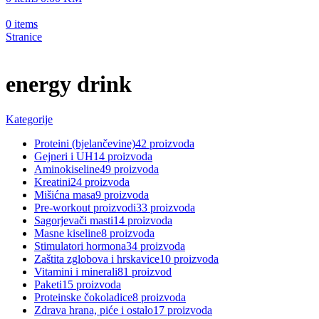
0
items
Stranice
energy drink
Kategorije
Proteini (bjelančevine)
42 proizvoda
Gejneri i UH
14 proizvoda
Aminokiseline
49 proizvoda
Kreatini
24 proizvoda
Mišićna masa
9 proizvoda
Pre-workout proizvodi
33 proizvoda
Sagorjevači masti
14 proizvoda
Masne kiseline
8 proizvoda
Stimulatori hormona
34 proizvoda
Zaštita zglobova i hrskavice
10 proizvoda
Vitamini i minerali
81 proizvod
Paketi
15 proizvoda
Proteinske čokoladice
8 proizvoda
Zdrava hrana, piće i ostalo
17 proizvoda