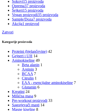
Sokovi
15 proizvoda
Oprema
37 proizvoda
Šejkeri
15 proizvoda
Vegan proizvodi
35 proizvoda
Sample/Doza
7 proizvoda
Akcija
1 proizvod
Zatvori
Kategorije proizvoda
Proteini (bjelančevine)
42
Gejneri i UH
14
Aminokiseline
49
Beta alanin
1
Arginin
3
BCAA
7
Citrulin
1
EAA - esencijalne aminokiseline
7
Glutamin
6
Kreatini
24
Mišićna masa
9
Pre-workout proizvodi
33
Sagorjevači masti
14
Masne kiseline
8