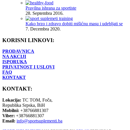
Pravilna ishrana za sportiste
28. Septembra 2016.
Kako brzo i zdravo dobiti mišićnu masu i udebljati se
7. Decembra 2020.
KORISNI LINKOVI:
PRODAVNICA
NA AKCIJI
ISPORUKA
PRIVATNOST I USLOVI
FAQ
KONTAKT
KONTAKT:
Lokacija:
TC TOM, Foča,
Republika Srpska, BiH
Mobilni:
+38766881307
Viber:
+38766881307
Email:
info@sportsuplementi.ba