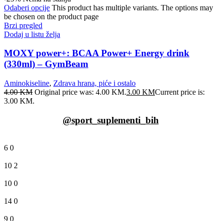
Odaberi opcije
This product has multiple variants. The options may
be chosen on the product page
Brzi pregled
Dodaj u listu želja
MOXY power+: BCAA Power+ Energy drink
(330ml) – GymBeam
Aminokiseline
,
Zdrava hrana, piće i ostalo
4.00
KM
Original price was: 4.00 KM.
3.00
KM
Current price is:
3.00 KM.
@sport_suplementi_bih
6
0
10
2
10
0
14
0
9
0