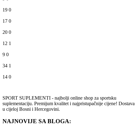
19
0
17
0
20
0
12
1
9
0
34
1
14
0
SPORT SUPLEMENTI - najbolji online shop za sportsku
suplementaciju. Premijum kvalitet i najpristupačnije cijene! Dostava
u cijeloj Bosni i Hercegovini.
NAJNOVIJE SA BLOGA: