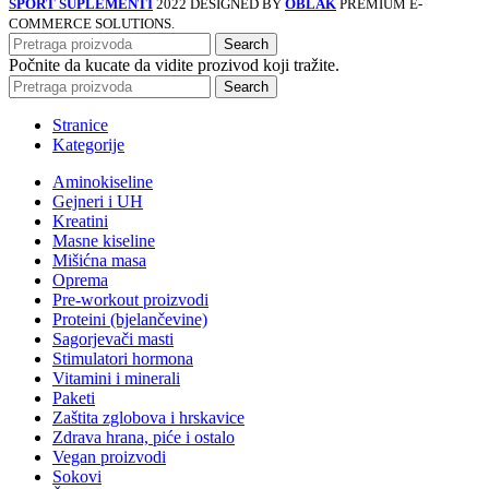
SPORT SUPLEMENTI
2022 DESIGNED BY
OBLAK
PREMIUM E-
COMMERCE SOLUTIONS.
Search
Počnite da kucate da vidite prozivod koji tražite.
Search
Stranice
Kategorije
Aminokiseline
Gejneri i UH
Kreatini
Masne kiseline
Mišićna masa
Oprema
Pre-workout proizvodi
Proteini (bjelančevine)
Sagorjevači masti
Stimulatori hormona
Vitamini i minerali
Paketi
Zaštita zglobova i hrskavice
Zdrava hrana, piće i ostalo
Vegan proizvodi
Sokovi