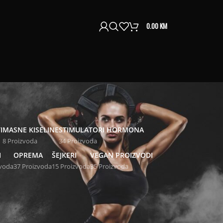
0.00
KM
I
MASNE KISELINE
STIMULATORI HORMONA
8 Proizvoda
34 Proizvoda
I
OPREMA
ŠEJKERI
VEGAN PROIZVODI
zvoda
37 Proizvoda
15 Proizvoda
35 Proizvoda