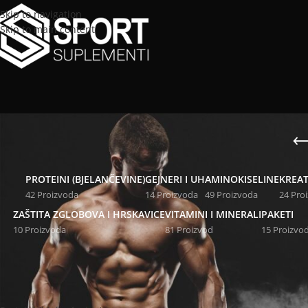
Skip to navigation
Skip to main content
PROTEINI (BJELANČEVINE)
GEJNERI I UH
AMINOKISELINE
KREAT
42 Proizvoda
14 Proizvoda
49 Proizvoda
24 Pro
ZAŠTITA ZGLOBOVA I HRSKAVICE
VITAMINI I MINERALI
PAKETI
10 Proizvoda
81 Proizvod
15 Proizvo
KATEGORIJE PROIZVODA
Naslovna
/
Proizvodi