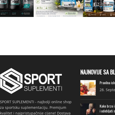
NAJNOVIJE SA B
Pravilna is
28. Sept
SPORT SUPLEMENTI - najbolji online shop
Kako brzo i
za sportsku suplementaciju. Premijum
i udebljati 
kvalitet i najpristupačnije cijene! Dostava