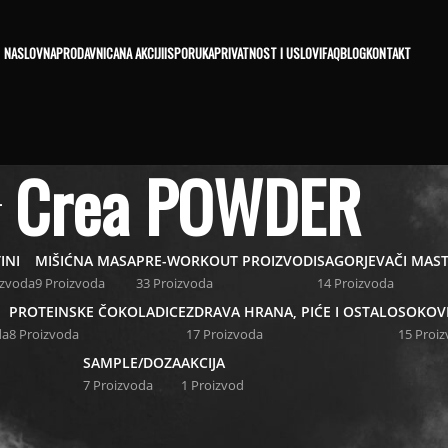
NASLOVNA
PRODAVNICA
NA AKCIJI
ISPORUKA
PRIVATNOST I USLOVI
FAQ
BLOG
KONTAKT
Crea POWDER
INI
MIŠIĆNA MASA
PRE-WORKOUT PROIZVODI
SAGORJEVAČI MAST
izvoda
9 Proizvoda
33 Proizvoda
14 Proizvoda
PROTEINSKE ČOKOLADICE
ZDRAVA HRANA, PIĆE I OSTALO
SOKOV
da
8 Proizvoda
17 Proizvoda
15 Proi
SAMPLE/DOZA
AKCIJA
7 Proizvoda
1 Proizvod
 označeni “Crea POWDER”