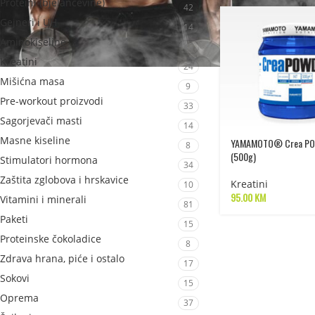
Proteini (bjelančevine)
42
Gejneri i UH
14
Aminokiseline
49
Kreatini
24
Mišićna masa
9
Pre-workout proizvodi
33
Sagorjevači masti
14
Masne kiseline
YAMAMOTO® Crea P
8
(500g)
Stimulatori hormona
34
Zaštita zglobova i hrskavice
Kreatini
10
95.00
KM
Vitamini i minerali
81
Paketi
15
Proteinske čokoladice
8
Zdrava hrana, piće i ostalo
17
Sokovi
15
Oprema
37