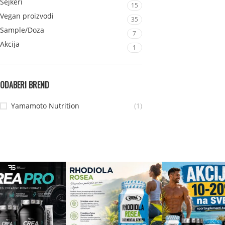
Šejkeri
15
Vegan proizvodi
35
Sample/Doza
7
Akcija
1
ODABERI BREND
Yamamoto Nutrition
(1)