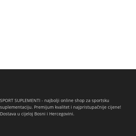
SPORT SUPLEMENTI - najbolji online shop za sportsku
suplementaciju. Premijum kvalitet i najpristupačnije cijene!
Dostava u cijeloj Bosni i Hercegovini.