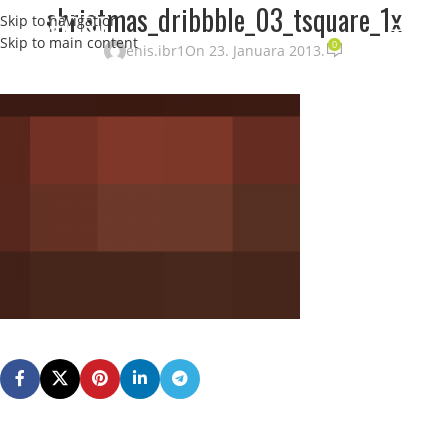
christmas_dribbble_03_tsquare_1x
Skip to navigation
STRANI
Skip to main content
0
enis.ibr1
On 23. Januara 2013.