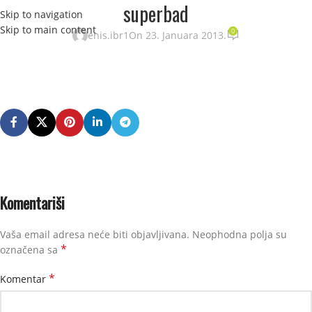
superbad
Skip to navigation
STRANI
Skip to main content
0
enis.ibr1
On 23. Januara 2013.
Komentariši
Vaša email adresa neće biti objavljivana.
Neophodna polja su
*
označena sa
*
Komentar