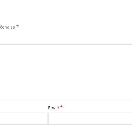
*
ačena sa
*
Email