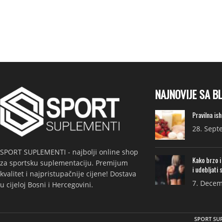
NAJNOVIJE SA B
Pravilna is
28. Sept
SPORT SUPLEMENTI - najbolji online shop
Kako brzo i
za sportsku suplementaciju. Premijum
i udebljati 
kvalitet i najpristupačnije cijene! Dostava
7. Decem
u cijeloj Bosni i Hercegovini.
SPORT SU