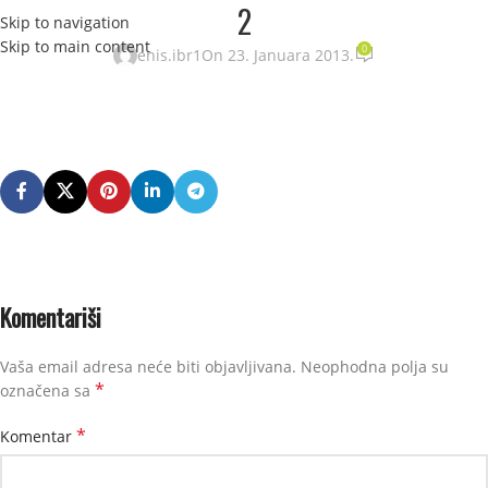
2
Skip to navigation
STRANI
Skip to main content
0
enis.ibr1
On 23. Januara 2013.
Komentariši
Vaša email adresa neće biti objavljivana.
Neophodna polja su
*
označena sa
*
Komentar