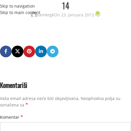
14
Skip to navigation
STRANI
Skip to main content
0
samkegk
On 23. Januara 2013.
Komentariši
Vaša email adresa neće biti objavljivana.
Neophodna polja su
*
označena sa
*
Komentar