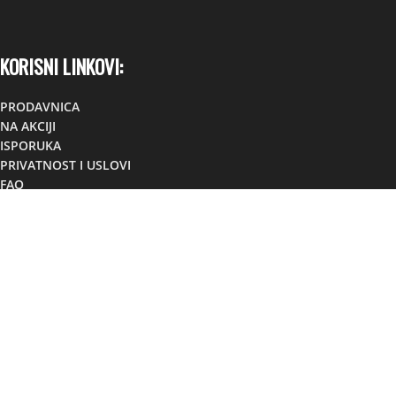
KORISNI LINKOVI:
PRODAVNICA
NA AKCIJI
ISPORUKA
PRIVATNOST I USLOVI
FAQ
KONTAKT
KONTAKT:
Lokacija:
TC TOM, Foča,
Republika Srpska, BiH
Mobilni:
+38766881307
Viber:
+38766881307
Email:
info@sportsuplementi.ba