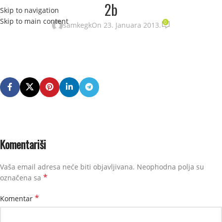
2b
Skip to navigation
STRANI
Skip to main content
0
samkegk
On 23. Januara 2013.
Komentariši
Vaša email adresa neće biti objavljivana.
Neophodna polja su
*
označena sa
*
Komentar