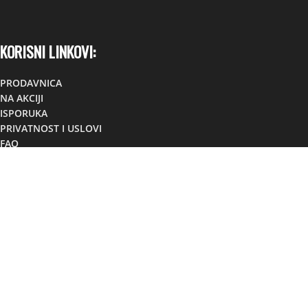
KORISNI LINKOVI:
PRODAVNICA
NA AKCIJI
ISPORUKA
PRIVATNOST I USLOVI
FAQ
KONTAKT
KONTAKT:
Lokacija:
TC TOM, Foča,
Republika Srpska, BiH
Mobilni:
+38766881307
Viber:
+38766881307
Email:
info@sportsuplementi.ba