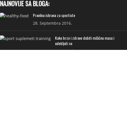
NAJNOVIJE SA BLOGA:
Pravilna ishrana za sportiste
28. Septembra 2016.
Kako brzo i zdravo dobiti mišićnu masu i
udebljati se
7. Decembra 2020.
KORISNI LINKOVI:
PRODAVNICA
NA AKCIJI
ISPORUKA
PRIVATNOST I USLOVI
FAQ
KONTAKT