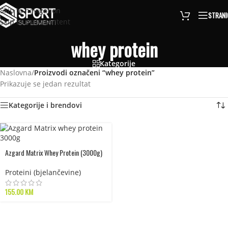
Skip to navigation
STRANI
Skip to main content
whey protein
Kategorije
Naslovna
/
Proizvodi označeni “whey protein”
Prikazuje se jedan rezultat
Kategorije i brendovi
Azgard Matrix Whey Protein (3000g)
Proteini (bjelančevine)
155.00
KM