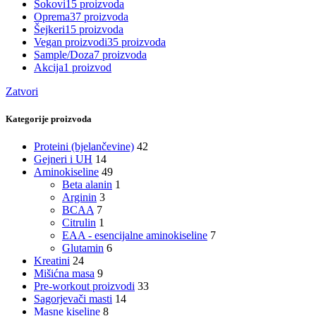
Sokovi
15 proizvoda
Oprema
37 proizvoda
Šejkeri
15 proizvoda
Vegan proizvodi
35 proizvoda
Sample/Doza
7 proizvoda
Akcija
1 proizvod
Zatvori
Kategorije proizvoda
Proteini (bjelančevine)
42
Gejneri i UH
14
Aminokiseline
49
Beta alanin
1
Arginin
3
BCAA
7
Citrulin
1
EAA - esencijalne aminokiseline
7
Glutamin
6
Kreatini
24
Mišićna masa
9
Pre-workout proizvodi
33
Sagorjevači masti
14
Masne kiseline
8