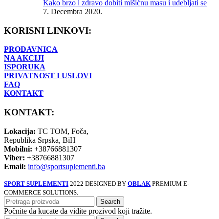
Kako brzo i zdravo dobiti mišićnu masu i udebljati se
7. Decembra 2020.
KORISNI LINKOVI:
PRODAVNICA
NA AKCIJI
ISPORUKA
PRIVATNOST I USLOVI
FAQ
KONTAKT
KONTAKT:
Lokacija:
TC TOM, Foča,
Republika Srpska, BiH
Mobilni:
+38766881307
Viber:
+38766881307
Email:
info@sportsuplementi.ba
SPORT SUPLEMENTI
2022 DESIGNED BY
OBLAK
PREMIUM E-
COMMERCE SOLUTIONS.
Search
Počnite da kucate da vidite prozivod koji tražite.