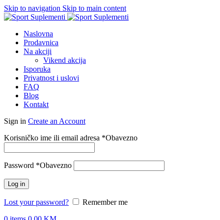
Skip to navigation
Skip to main content
Naslovna
Prodavnica
Na akciji
Vikend akcija
Isporuka
Privatnost i uslovi
FAQ
Blog
Kontakt
Sign in
Create an Account
Korisničko ime ili email adresa
*
Obavezno
Password
*
Obavezno
Log in
Lost your password?
Remember me
0
items
0.00
KM