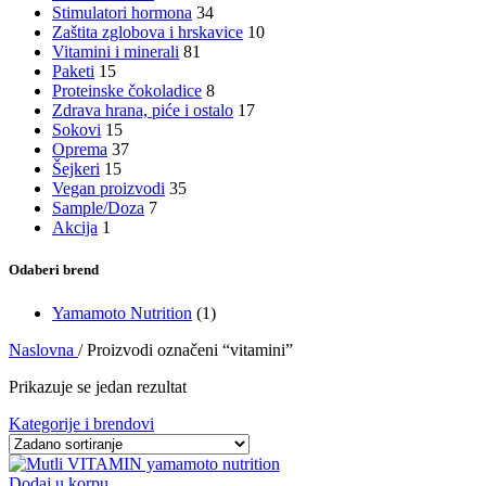
Stimulatori hormona
34
Zaštita zglobova i hrskavice
10
Vitamini i minerali
81
Paketi
15
Proteinske čokoladice
8
Zdrava hrana, piće i ostalo
17
Sokovi
15
Oprema
37
Šejkeri
15
Vegan proizvodi
35
Sample/Doza
7
Akcija
1
Odaberi brend
Yamamoto Nutrition
(1)
Naslovna
/
Proizvodi označeni “vitamini”
Prikazuje se jedan rezultat
Kategorije i brendovi
Dodaj u korpu