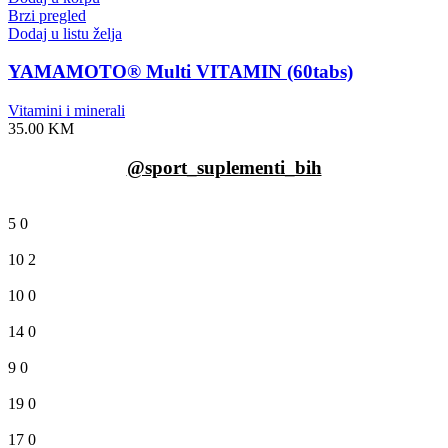
Brzi pregled
Dodaj u listu želja
YAMAMOTO® Multi VITAMIN (60tabs)
Vitamini i minerali
35.00
KM
@sport_suplementi_bih
5
0
10
2
10
0
14
0
9
0
19
0
17
0