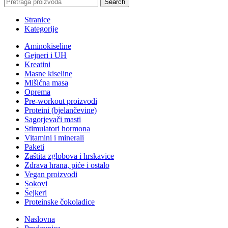
Search
Stranice
Kategorije
Aminokiseline
Gejneri i UH
Kreatini
Masne kiseline
Mišićna masa
Oprema
Pre-workout proizvodi
Proteini (bjelančevine)
Sagorjevači masti
Stimulatori hormona
Vitamini i minerali
Paketi
Zaštita zglobova i hrskavice
Zdrava hrana, piće i ostalo
Vegan proizvodi
Sokovi
Šejkeri
Proteinske čokoladice
Naslovna