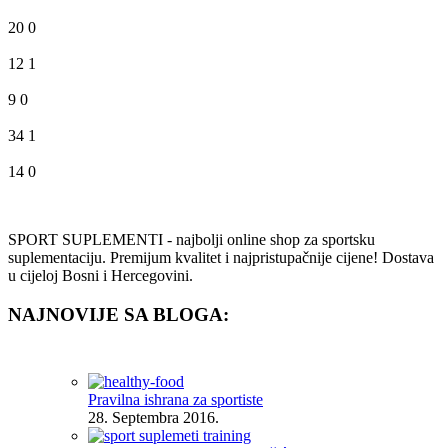
20
0
12
1
9
0
34
1
14
0
SPORT SUPLEMENTI - najbolji online shop za sportsku
suplementaciju. Premijum kvalitet i najpristupačnije cijene! Dostava
u cijeloj Bosni i Hercegovini.
NAJNOVIJE SA BLOGA:
Pravilna ishrana za sportiste
28. Septembra 2016.