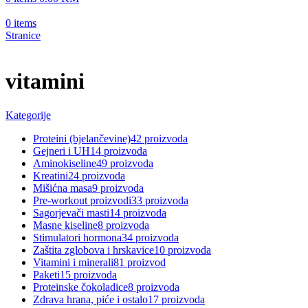
0
items
Stranice
vitamini
Kategorije
Proteini (bjelančevine)
42 proizvoda
Gejneri i UH
14 proizvoda
Aminokiseline
49 proizvoda
Kreatini
24 proizvoda
Mišićna masa
9 proizvoda
Pre-workout proizvodi
33 proizvoda
Sagorjevači masti
14 proizvoda
Masne kiseline
8 proizvoda
Stimulatori hormona
34 proizvoda
Zaštita zglobova i hrskavice
10 proizvoda
Vitamini i minerali
81 proizvod
Paketi
15 proizvoda
Proteinske čokoladice
8 proizvoda
Zdrava hrana, piće i ostalo
17 proizvoda