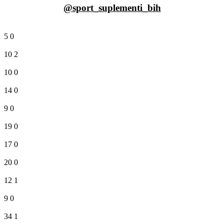
@sport_suplementi_bih
5
0
10
2
10
0
14
0
9
0
19
0
17
0
20
0
12
1
9
0
34
1