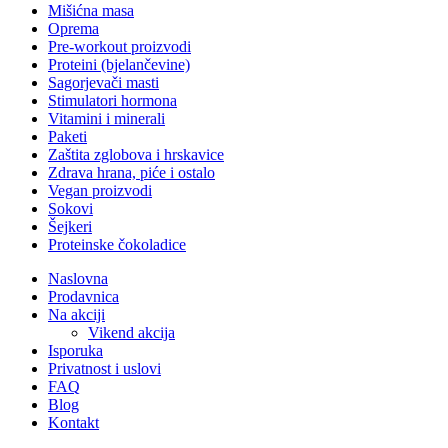
Mišićna masa
Oprema
Pre-workout proizvodi
Proteini (bjelančevine)
Sagorjevači masti
Stimulatori hormona
Vitamini i minerali
Paketi
Zaštita zglobova i hrskavice
Zdrava hrana, piće i ostalo
Vegan proizvodi
Sokovi
Šejkeri
Proteinske čokoladice
Naslovna
Prodavnica
Na akciji
Vikend akcija
Isporuka
Privatnost i uslovi
FAQ
Blog
Kontakt