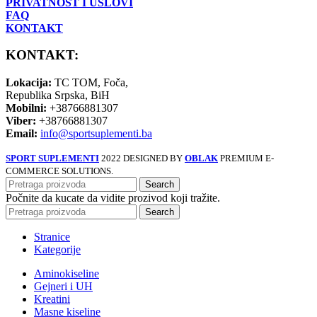
PRIVATNOST I USLOVI
FAQ
KONTAKT
KONTAKT:
Lokacija:
TC TOM, Foča,
Republika Srpska, BiH
Mobilni:
+38766881307
Viber:
+38766881307
Email:
info@sportsuplementi.ba
SPORT SUPLEMENTI
2022 DESIGNED BY
OBLAK
PREMIUM E-
COMMERCE SOLUTIONS.
Search
Počnite da kucate da vidite prozivod koji tražite.
Search
Stranice
Kategorije
Aminokiseline
Gejneri i UH
Kreatini
Masne kiseline