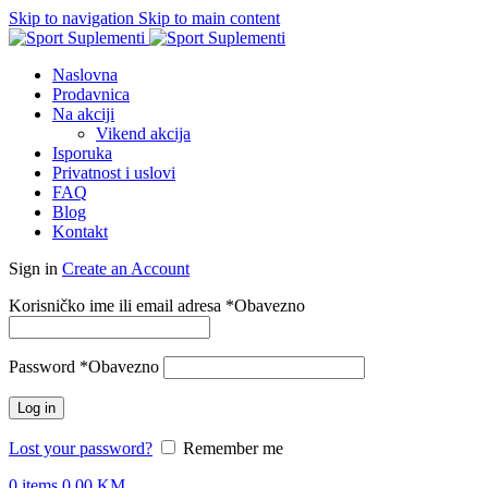
Skip to navigation
Skip to main content
Naslovna
Prodavnica
Na akciji
Vikend akcija
Isporuka
Privatnost i uslovi
FAQ
Blog
Kontakt
Sign in
Create an Account
Korisničko ime ili email adresa
*
Obavezno
Password
*
Obavezno
Log in
Lost your password?
Remember me
0
items
0.00
KM