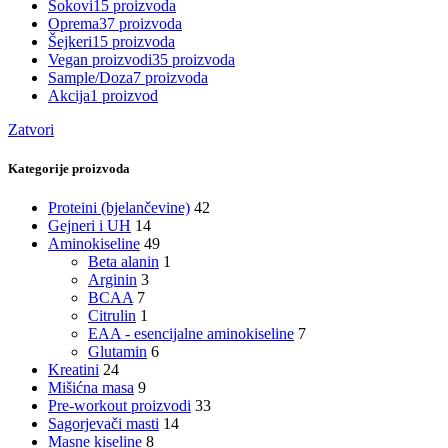
Sokovi
15 proizvoda
Oprema
37 proizvoda
Šejkeri
15 proizvoda
Vegan proizvodi
35 proizvoda
Sample/Doza
7 proizvoda
Akcija
1 proizvod
Zatvori
Kategorije proizvoda
Proteini (bjelančevine)
42
Gejneri i UH
14
Aminokiseline
49
Beta alanin
1
Arginin
3
BCAA
7
Citrulin
1
EAA - esencijalne aminokiseline
7
Glutamin
6
Kreatini
24
Mišićna masa
9
Pre-workout proizvodi
33
Sagorjevači masti
14
Masne kiseline
8