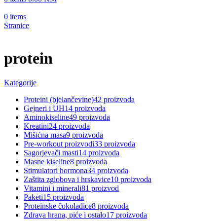
0
items
Stranice
protein
Kategorije
Proteini (bjelančevine)
42 proizvoda
Gejneri i UH
14 proizvoda
Aminokiseline
49 proizvoda
Kreatini
24 proizvoda
Mišićna masa
9 proizvoda
Pre-workout proizvodi
33 proizvoda
Sagorjevači masti
14 proizvoda
Masne kiseline
8 proizvoda
Stimulatori hormona
34 proizvoda
Zaštita zglobova i hrskavice
10 proizvoda
Vitamini i minerali
81 proizvod
Paketi
15 proizvoda
Proteinske čokoladice
8 proizvoda
Zdrava hrana, piće i ostalo
17 proizvoda