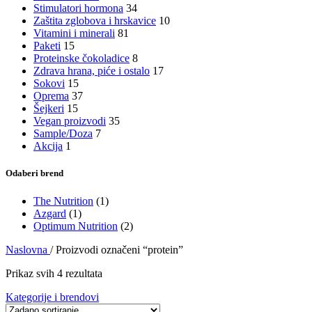
Stimulatori hormona
34
Zaštita zglobova i hrskavice
10
Vitamini i minerali
81
Paketi
15
Proteinske čokoladice
8
Zdrava hrana, piće i ostalo
17
Sokovi
15
Oprema
37
Šejkeri
15
Vegan proizvodi
35
Sample/Doza
7
Akcija
1
Odaberi brend
The Nutrition
(1)
Azgard
(1)
Optimum Nutrition
(2)
Naslovna
/
Proizvodi označeni “protein”
Prikaz svih 4 rezultata
Kategorije i brendovi