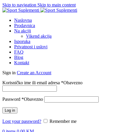
Skip to navigation
Skip to main content
Naslovna
Prodavnica
Na akciji
Vikend akcija
Isporuka
Privatnost i uslovi
FAQ
Blog
Kontakt
Sign in
Create an Account
Korisničko ime ili email adresa
*
Obavezno
Password
*
Obavezno
Log in
Lost your password?
Remember me
0
items
0.00
KM