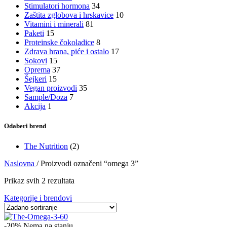
Stimulatori hormona
34
Zaštita zglobova i hrskavice
10
Vitamini i minerali
81
Paketi
15
Proteinske čokoladice
8
Zdrava hrana, piće i ostalo
17
Sokovi
15
Oprema
37
Šejkeri
15
Vegan proizvodi
35
Sample/Doza
7
Akcija
1
Odaberi brend
The Nutrition
(2)
Naslovna
/
Proizvodi označeni “omega 3”
Prikaz svih 2 rezultata
Kategorije i brendovi
-20%
Nema na stanju