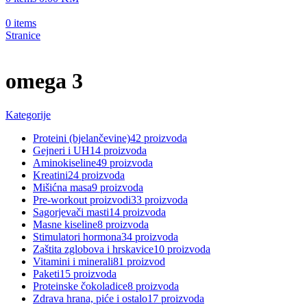
0
items
Stranice
omega 3
Kategorije
Proteini (bjelančevine)
42 proizvoda
Gejneri i UH
14 proizvoda
Aminokiseline
49 proizvoda
Kreatini
24 proizvoda
Mišićna masa
9 proizvoda
Pre-workout proizvodi
33 proizvoda
Sagorjevači masti
14 proizvoda
Masne kiseline
8 proizvoda
Stimulatori hormona
34 proizvoda
Zaštita zglobova i hrskavice
10 proizvoda
Vitamini i minerali
81 proizvod
Paketi
15 proizvoda
Proteinske čokoladice
8 proizvoda
Zdrava hrana, piće i ostalo
17 proizvoda