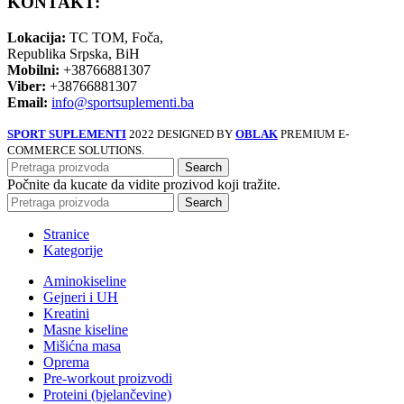
KONTAKT:
Lokacija:
TC TOM, Foča,
Republika Srpska, BiH
Mobilni:
+38766881307
Viber:
+38766881307
Email:
info@sportsuplementi.ba
SPORT SUPLEMENTI
2022 DESIGNED BY
OBLAK
PREMIUM E-
COMMERCE SOLUTIONS.
Search
Počnite da kucate da vidite prozivod koji tražite.
Search
Stranice
Kategorije
Aminokiseline
Gejneri i UH
Kreatini
Masne kiseline
Mišićna masa
Oprema
Pre-workout proizvodi
Proteini (bjelančevine)