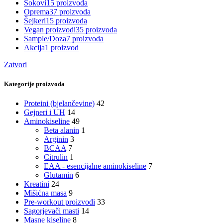
Sokovi
15 proizvoda
Oprema
37 proizvoda
Šejkeri
15 proizvoda
Vegan proizvodi
35 proizvoda
Sample/Doza
7 proizvoda
Akcija
1 proizvod
Zatvori
Kategorije proizvoda
Proteini (bjelančevine)
42
Gejneri i UH
14
Aminokiseline
49
Beta alanin
1
Arginin
3
BCAA
7
Citrulin
1
EAA - esencijalne aminokiseline
7
Glutamin
6
Kreatini
24
Mišićna masa
9
Pre-workout proizvodi
33
Sagorjevači masti
14
Masne kiseline
8