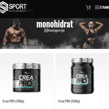
Skip to navigation
STRANI
Skip to main content
monohidrat
Kategorije
Naslovna
/
Proizvodi označeni “monohidrat”
Prikaz svih 3 rezultata
Kategorije i brendovi
Crea PRO (300g)
Crea PRO (500g)