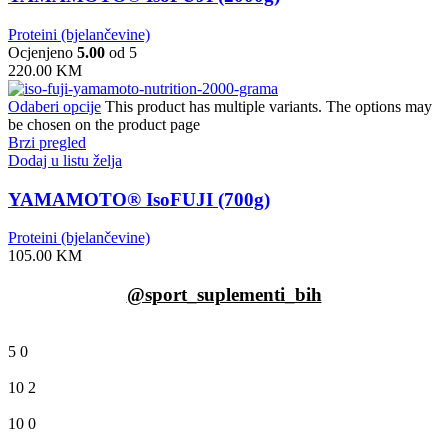
Proteini (bjelančevine)
Ocjenjeno
5.00
od 5
220.00
KM
Odaberi opcije
This product has multiple variants. The options may
be chosen on the product page
Brzi pregled
Dodaj u listu želja
YAMAMOTO® IsoFUJI (700g)
Proteini (bjelančevine)
105.00
KM
@sport_suplementi_bih
5
0
10
2
10
0