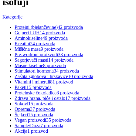
isofuji
Kategorije
Proteini (bjelančevine)
42 proizvoda
Gejneri i UH
14 proizvoda
Aminokiseline
49 proizvoda
Kreatini
24 proizvoda
Mišićna masa
9 proizvoda
Pre-workout proizvodi
33 proizvoda
Sagorjevači masti
14 proizvoda
Masne kiseline
8 proizvoda
Stimulatori hormona
34 proizvoda
Zaštita zglobova i hrskavice
10 proizvoda
Vitamini i minerali
81 proizvod
Paketi
15 proizvoda
Proteinske čokoladice
8 proizvoda
Zdrava hrana, piće i ostalo
17 proizvoda
Sokovi
15 proizvoda
Oprema
37 proizvoda
Šejkeri
15 proizvoda
Vegan proizvodi
35 proizvoda
Sample/Doza
7 proizvoda
Akcija
1 proizvod