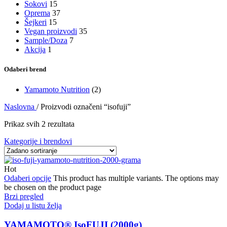
Sokovi
15
Oprema
37
Šejkeri
15
Vegan proizvodi
35
Sample/Doza
7
Akcija
1
Odaberi brend
Yamamoto Nutrition
(2)
Naslovna
/
Proizvodi označeni “isofuji”
Prikaz svih 2 rezultata
Kategorije i brendovi
Hot
Odaberi opcije
This product has multiple variants. The options may
be chosen on the product page
Brzi pregled
Dodaj u listu želja
YAMAMOTO® IsoFUJI (2000g)