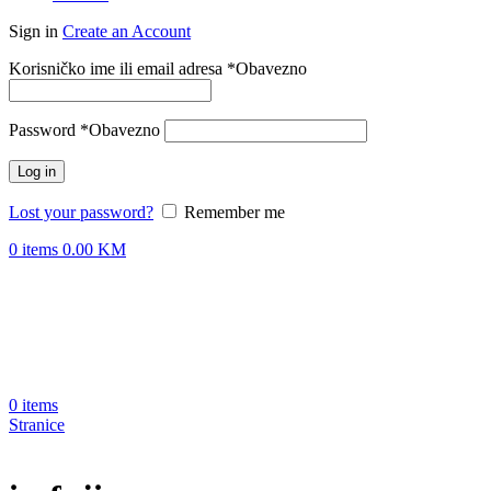
Sign in
Create an Account
Korisničko ime ili email adresa
*
Obavezno
Password
*
Obavezno
Log in
Lost your password?
Remember me
0
items
0.00
KM
0
items
Stranice