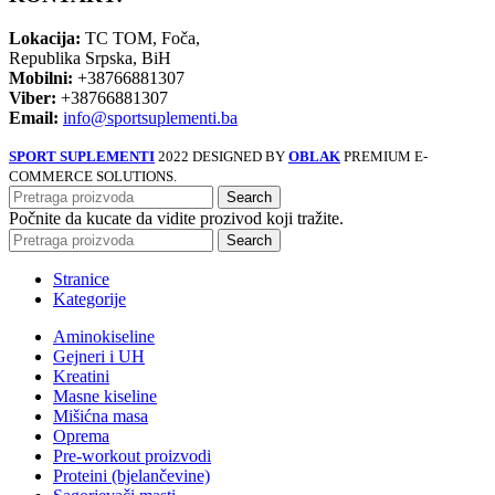
Lokacija:
TC TOM, Foča,
Republika Srpska, BiH
Mobilni:
+38766881307
Viber:
+38766881307
Email:
info@sportsuplementi.ba
SPORT SUPLEMENTI
2022 DESIGNED BY
OBLAK
PREMIUM E-
COMMERCE SOLUTIONS.
Search
Počnite da kucate da vidite prozivod koji tražite.
Search
Stranice
Kategorije
Aminokiseline
Gejneri i UH
Kreatini
Masne kiseline
Mišićna masa
Oprema
Pre-workout proizvodi
Proteini (bjelančevine)