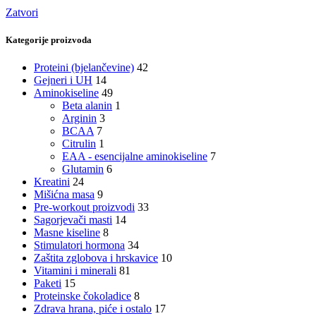
Zatvori
Kategorije proizvoda
Proteini (bjelančevine)
42
Gejneri i UH
14
Aminokiseline
49
Beta alanin
1
Arginin
3
BCAA
7
Citrulin
1
EAA - esencijalne aminokiseline
7
Glutamin
6
Kreatini
24
Mišićna masa
9
Pre-workout proizvodi
33
Sagorjevači masti
14
Masne kiseline
8
Stimulatori hormona
34
Zaštita zglobova i hrskavice
10
Vitamini i minerali
81
Paketi
15
Proteinske čokoladice
8
Zdrava hrana, piće i ostalo
17