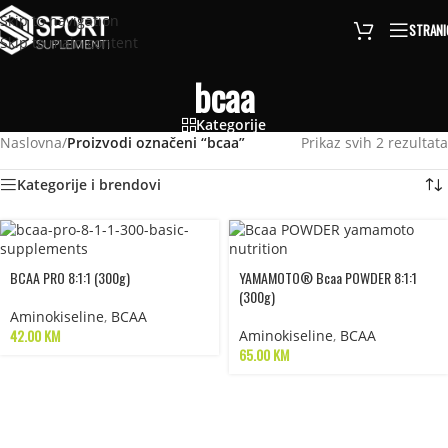
Skip to navigation
STRANI
Skip to main content
bcaa
Kategorije
Naslovna
/
Proizvodi označeni “bcaa”
Prikaz svih 2 rezultata
Kategorije i brendovi
BCAA PRO 8:1:1 (300g)
YAMAMOTO® Bcaa POWDER 8:1:1
(300g)
Aminokiseline
,
BCAA
42.00
KM
Aminokiseline
,
BCAA
65.00
KM