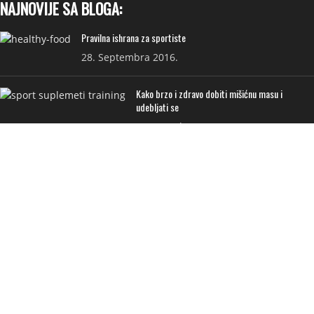
NAJNOVIJE SA BLOGA:
Pravilna ishrana za sportiste
28. Septembra 2016.
Kako brzo i zdravo dobiti mišićnu masu i
udebljati se
7. Decembra 2020.
KORISNI LINKOVI:
PRODAVNICA
NA AKCIJI
ISPORUKA
PRIVATNOST I USLOVI
FAQ
KONTAKT