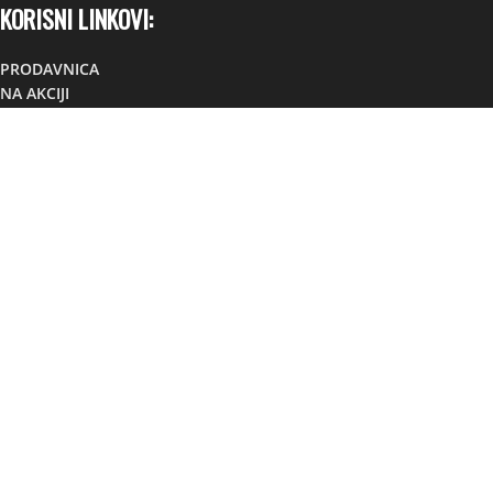
KORISNI LINKOVI:
PRODAVNICA
NA AKCIJI
ISPORUKA
PRIVATNOST I USLOVI
FAQ
KONTAKT
KONTAKT:
Lokacija:
TC TOM, Foča,
Republika Srpska, BiH
Mobilni:
+38766881307
Viber:
+38766881307
Email:
info@sportsuplementi.ba
SPORT SUPLEMENTI
2022 DESIGNED BY
OBLAK
PREMIUM E-COMMERCE SOLUTIONS.